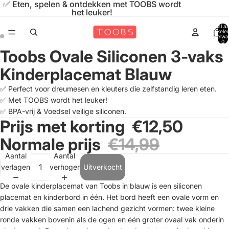
✅ Eten, spelen & ontdekken met TOOBS wordt
het leuker!
Totaal aa
artikele
winkelwa
0
Toobs Ovale Siliconen 3-vaks
Afbeelding
Afbeelding
openen
openen
Kinderplacemat Blauw
in
in
volledig
volledig
✅ Perfect voor dreumesen en kleuters die zelfstandig leren eten.
scherm
scherm
✅ Met TOOBS wordt het leuker!
✅ BPA-vrij & Voedsel veilige siliconen.
Prijs met korting
€12,50
Normale prijs
€14,99
Aantal
Aantal
verlagen
verhogen
Uitverkocht
De ovale kinderplacemat van Toobs in blauw is een siliconen
placemat en kinderbord in één. Het bord heeft een ovale vorm en
drie vakken die samen een lachend gezicht vormen: twee kleine
ronde vakken bovenin als de ogen en één groter ovaal vak onderin